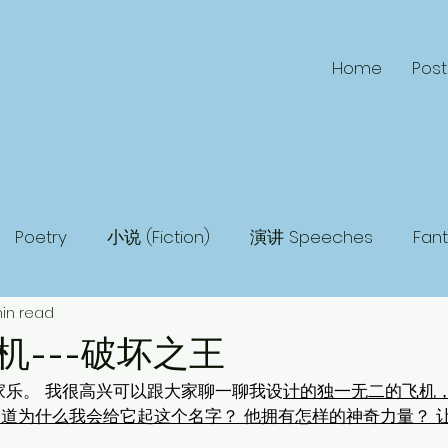
Home
Post
Poetry
小说 (Fiction)
演讲 Speeches
Fan
min read
 Fiction
Humor
Adventure
Mystery
Ma
机---破坏之王
家乐。 我很高兴可以跟大家聊一聊我设
计的独一无二的飞机
道为什么我会给它起这个名字？ 他拥有怎样的神奇力量？ 