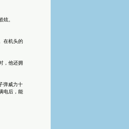
酷炫。
。在机头的
时，他还拥
子弹威力十
满电后，能